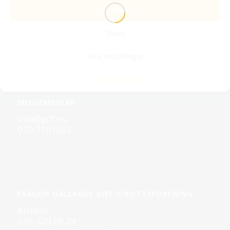
Gotlands internationella företagarförening
Acceptera
Skeppsbron 14
621 57 Visby
Neka
Epost:
info@giff.nu
Visa inställningar
Integritetspolicy
MEDLEMSSKAP
info@giff.nu
070-7181053
FRÅGOR GÄLLANDE GIFF IDROTTSFÖRENING
Armanc
076-420 68 29