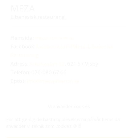
MEZA
Libanesisk restaurang
Hemsida:
mezalibanon.se
Facebook:
facebook.com/Meza-Libanesisk-
Restaurang
Adress:
Adelsgatan 30
, 621 57 Visby
Telefon:
076-080 67 66
Epost:
info@mezalibanon.se
Vi använder cookies
För att ge dig de bästa upplevelserna på vår hemsida
använder vi teknik som cookies.🍪🍪
ADRESS