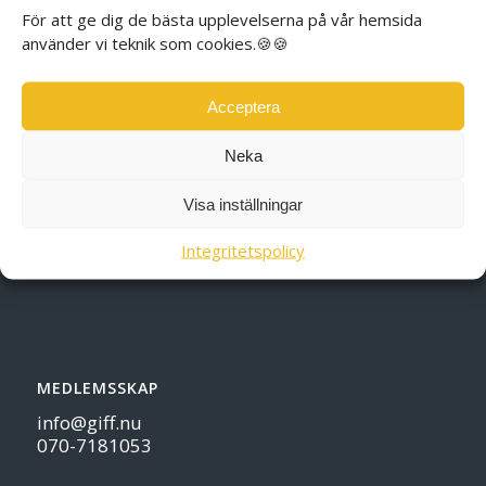
För att ge dig de bästa upplevelserna på vår hemsida
använder vi teknik som cookies.🍪🍪
Acceptera
ADRESS
Neka
Gotlands internationella företagarförening
Visa inställningar
Skeppsbron 14
621 57 Visby
Integritetspolicy
Epost:
info@giff.nu
MEDLEMSSKAP
info@giff.nu
070-7181053